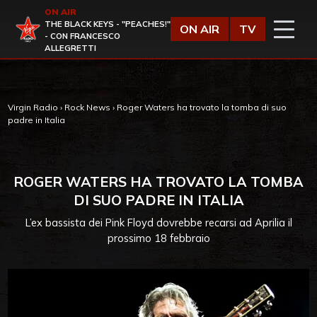
Vai al contenuto
ON AIR
Virgin Radio
THE BLACK KEYS - "PEACHES!"
ON AIR
TV
- CON FRANCESCO
ALLEGRETTI
Virgin Radio
›
Rock News
›
Roger Waters ha trovato la tomba di suo
padre in Italia
ROGER WATERS HA TROVATO LA TOMBA
DI SUO PADRE IN ITALIA
L’ex bassista dei Pink Floyd dovrebbe recarsi ad Aprilia il
prossimo 18 febbraio