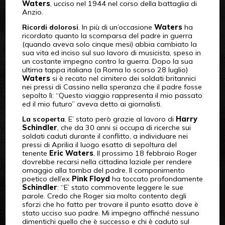
Waters
, ucciso nel 1944 nel corso della battaglia di
Anzio.
Ricordi dolorosi
. In più di un’occasione
Waters
ha
ricordato quanto la scomparsa del padre in guerra
(quando aveva solo cinque mesi) abbia cambiato la
sua vita ed inciso sul suo lavoro di musicista, speso in
un costante impegno contro la guerra. Dopo la sua
ultima tappa italiana (a Roma lo scorso 28 luglio)
Waters
si è recato nel cimitero dei soldati britannici
nei pressi di Cassino nella speranza che il padre fosse
sepolto lì: “Questo viaggio rappresenta il mio passato
ed il mio futuro” aveva detto ai giornalisti.
La scoperta
. E’ stato però grazie al lavoro di
Harry
Schindler
, che da 30 anni si occupa di ricerche sui
soldati caduti durante il conflitto, a individuare nei
pressi di Aprilia il luogo esatto di sepoltura del
tenente
Eric Waters
. Il prossimo 18 febbraio Roger
dovrebbe recarsi nella cittadina laziale per rendere
omaggio alla tomba del padre. Il componimento
poetico dell’ex
Pink Floyd
ha toccato profondamente
Schindler
: “E’ stato commovente leggere le sue
parole. Credo che Roger sia molto contento degli
sforzi che ho fatto per trovare il punto esatto dove è
stato ucciso suo padre. Mi impegno affinché nessuno
dimentichi quello che è successo e chi è caduto sul