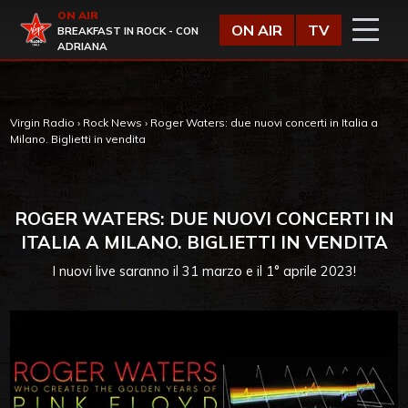
Vai al contenuto
ON AIR
Virgin Radio
ON AIR
TV
BREAKFAST IN ROCK - CON
ADRIANA
Virgin Radio
›
Rock News
›
Roger Waters: due nuovi concerti in Italia a
Milano. Biglietti in vendita
ROGER WATERS: DUE NUOVI CONCERTI IN
ITALIA A MILANO. BIGLIETTI IN VENDITA
I nuovi live saranno il 31 marzo e il 1° aprile 2023!