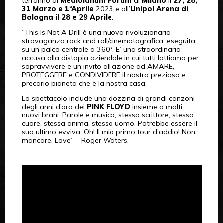
terranno al
Mediolanum Forum
di
Milano
il
27, 28,
31 Marzo e 1°Aprile
2023 e all’
Unipol Arena di
Bologna il 28 e 29 Aprile
.
“This Is Not A Drill è una nuova rivoluzionaria
stravaganza rock and roll/cinematografica, eseguita
su un palco centrale a 360°. E’ una straordinaria
accusa alla distopia aziendale in cui tutti lottiamo per
sopravvivere e un invito all’azione ad AMARE,
PROTEGGERE e CONDIVIDERE il nostro prezioso e
precario pianeta che è la nostra casa.
Lo spettacolo include una dozzina di grandi canzoni
degli anni d’oro dei
PINK FLOYD
insieme a molti
nuovi brani. Parole e musica, stesso scrittore, stesso
cuore, stessa anima, stesso uomo. Potrebbe essere il
suo ultimo evviva. Oh! Il mio primo tour d’addio! Non
mancare. Love” – Roger Waters.