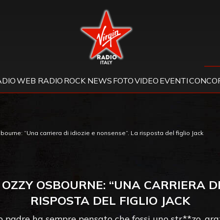
Virgin Radio
ADIO
WEB RADIO
ROCK NEWS
FOTO
VIDEO
EVENTI
CONCOR
urne: “Una carriera di idiozie e nonsense”. La risposta del figlio Jack
ZZY OSBOURNE: “UNA CARRIERA DI I
RISPOSTA DEL FIGLIO JACK
Mio padre ha sempre pensato che fossi uno str**zo, gr