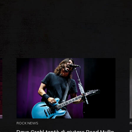
ROCK NEWS
o
Dave Grohl tentò di aiutare Reed Mullin