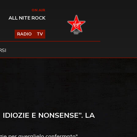
ON AIR
ALL NITE ROCK
RADIO
TV
SI
DIOZIE E NONSENSE”. LA
azie per averglielo confermato"