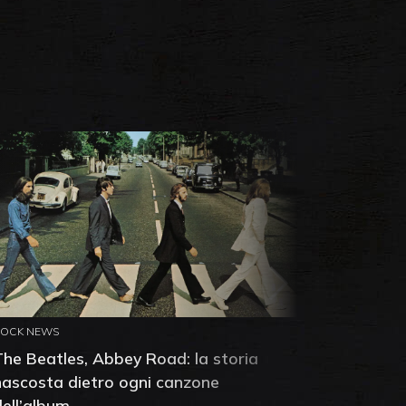
ROCK NEWS
ROCK NEW
The Beatles, Abbey Road: la storia
Neil You
nascosta dietro ogni canzone
dell'alb
dell’album
che salv