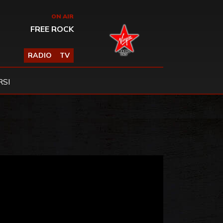
ON AIR
FREE ROCK
RADIO
TV
SI