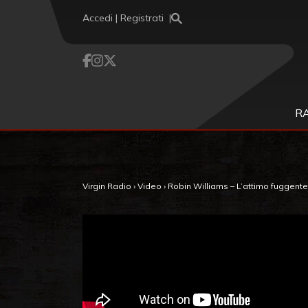
Vai al contenuto
Accedi | Registrati
R
Virgin Radio
›
Video
›
Robin Williams – L’attimo fuggente