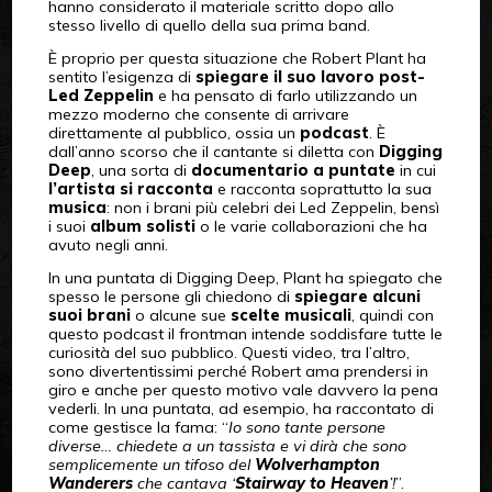
hanno considerato il materiale scritto dopo allo
stesso livello di quello della sua prima band.
È proprio per questa situazione che Robert Plant ha
sentito l’esigenza di
spiegare il suo lavoro post-
Led Zeppelin
e ha pensato di farlo utilizzando un
mezzo moderno che consente di arrivare
direttamente al pubblico, ossia un
podcast
. È
dall’anno scorso che il cantante si diletta con
Digging
Deep
, una sorta di
documentario a puntate
in cui
l’artista si racconta
e racconta soprattutto la sua
musica
: non i brani più celebri dei Led Zeppelin, bensì
i suoi
album solisti
o le varie collaborazioni che ha
avuto negli anni.
In una puntata di Digging Deep, Plant ha spiegato che
spesso le persone gli chiedono di
spiegare alcuni
suoi brani
o alcune sue
scelte
musicali
, quindi con
questo podcast il frontman intende soddisfare tutte le
curiosità del suo pubblico. Questi video, tra l’altro,
sono divertentissimi perché Robert ama prendersi in
giro e anche per questo motivo vale davvero la pena
vederli. In una puntata, ad esempio, ha raccontato di
come gestisce la fama: “
Io sono tante persone
diverse… chiedete a un tassista e vi dirà che sono
semplicemente un tifoso del
Wolverhampton
Wanderers
che cantava ‘
Stairway to Heaven
’!
”.