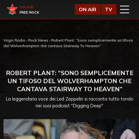
Vai al contenuto
Virgin Radio
ON AIR
ON AIR
TV
FREE ROCK
Virgin Radio
›
Rock News
›
Robert Plant: “Sono semplicemente un tifoso
del Wolverhampton che cantava Stairway To Heaven”
ROBERT PLANT: “SONO SEMPLICEMENTE
UN TIFOSO DEL WOLVERHAMPTON CHE
CANTAVA STAIRWAY TO HEAVEN”
La leggendaria voce dei Led Zeppelin si racconta tutto tondo
nei suoi podcast "Digging Deep"