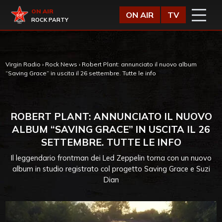
Vai al contenuto
Virgin Radio
ON AIR
ON AIR
TV
ROCK PARTY
Virgin Radio
›
Rock News
›
Robert Plant: annunciato il nuovo album
“Saving Grace” in uscita il 26 settembre. Tutte le info
ROBERT PLANT: ANNUNCIATO IL NUOVO
ALBUM “SAVING GRACE” IN USCITA IL 26
SETTEMBRE. TUTTE LE INFO
Il leggendario frontman dei Led Zeppelin torna con un nuovo
album in studio registrato col progetto Saving Grace e Suzi
Dian