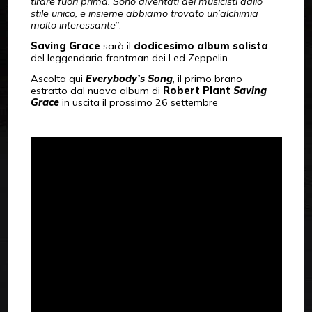
tirare fuori prima. Sono diventati dei musicisti dallo
stile unico, e insieme abbiamo trovato un’alchimia
molto interessante
”.
Saving Grace
sarà il
dodicesimo album solista
del leggendario frontman dei Led Zeppelin.
Ascolta qui
Everybody’s Song
, il primo brano
estratto dal nuovo album di
Robert Plant
Saving
Grace
in uscita il prossimo 26 settembre