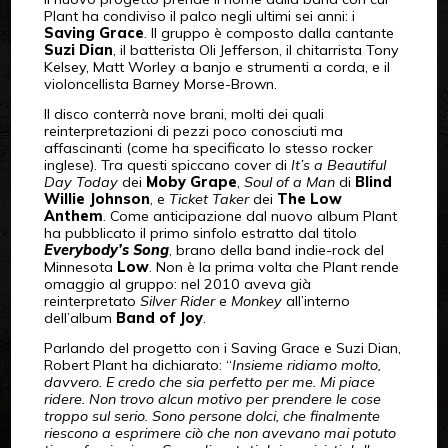
Plant ha condiviso il palco negli ultimi sei anni: i
Saving Grace
. Il gruppo è composto dalla cantante
Suzi Dian
, il batterista Oli Jefferson, il chitarrista Tony
Kelsey, Matt Worley a banjo e strumenti a corda, e il
violoncellista Barney Morse-Brown.
Il disco conterrà nove brani, molti dei quali
reinterpretazioni di pezzi poco conosciuti ma
affascinanti (come ha specificato lo stesso rocker
inglese). Tra questi spiccano cover di
It’s a Beautiful
Day Today
dei
Moby Grape
,
Soul of a Man
di
Blind
Willie Johnson
, e
Ticket Taker
dei
The Low
Anthem
. Come anticipazione dal nuovo album Plant
ha pubblicato il primo sinfolo estratto dal titolo
Everybody’s Song
, brano della band indie-rock del
Minnesota
Low
. Non è la prima volta che Plant rende
omaggio al gruppo: nel 2010 aveva già
reinterpretato
Silver Rider
e
Monkey
all’interno
dell’album
Band of Joy
.
Parlando del progetto con i Saving Grace e Suzi Dian,
Robert Plant ha dichiarato: “
Insieme ridiamo molto,
davvero. E credo che sia perfetto per me. Mi piace
ridere. Non trovo alcun motivo per prendere le cose
troppo sul serio. Sono persone dolci, che finalmente
riescono a esprimere ciò che non avevano mai potuto