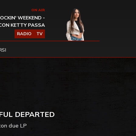
ON AIR
OCKIN' WEEKEND -
CON KETTY PASSA
RADIO
TV
SI
HFUL DEPARTED
 con due LP