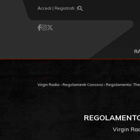
Vai al contenuto
Accedi | Registrati
R
Virgin Radio
›
Regolamenti Concorsi
›
Regolamento: The C
REGOLAMENTO:
Virgin Rad