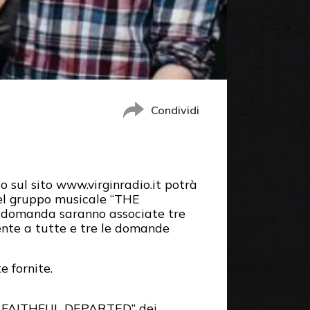
Condividi
o sul sito www.virginradio.it potrà
del gruppo musicale “THE
 domanda saranno associate tre
mente a tutte e tre le domande
e fornite.
HE FAITHFUL DEPARTED” dei