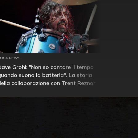
ROCK NEWS
Dave Grohl: "Non so contare il tempo
quando suono la batteria". La storia
della collaborazione con Trent Reznor