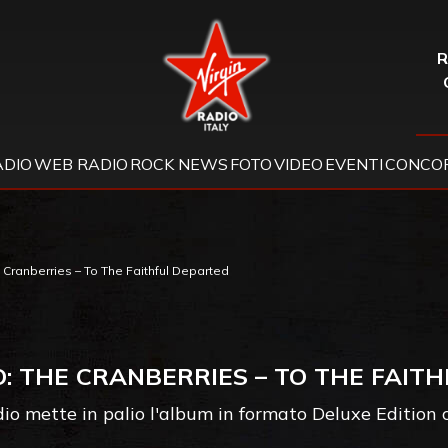
Virgin Radio
R
ADIO
WEB RADIO
ROCK NEWS
FOTO
VIDEO
EVENTI
CONCOR
ranberries – To The Faithful Departed
 THE CRANBERRIES – TO THE FAIT
io mette in palio l'album in formato Deluxe Edition