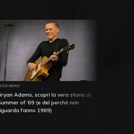
ROCK NEWS
ROCK NEW
Bryan Adams, scopri la vera storia di
Anthony 
Summer of ‘69 (e del perché non
mia amic
riguarda l'anno 1969)