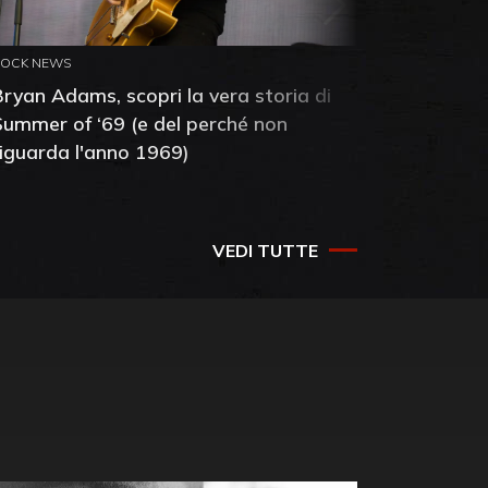
ROCK NEWS
ROCK NEW
Bryan Adams, scopri la vera storia di
Anthony 
Summer of ‘69 (e del perché non
mia amic
riguarda l'anno 1969)
VEDI TUTTE