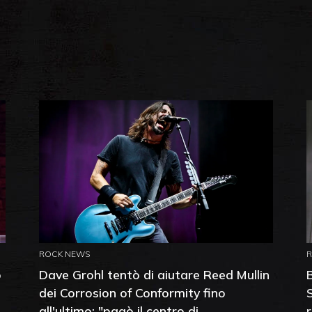
ROCK NEWS
o
Dave Grohl tentò di aiutare Reed Mullin
dei Corrosion of Conformity fino
all'ultimo: "pagò il centro di