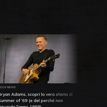
ROCK NEWS
ROCK NEW
Bryan Adams, scopri la vera storia di
Anthony 
Summer of ‘69 (e del perché non
mia amic
riguarda l'anno 1969)