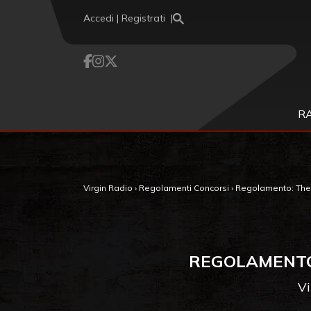
Vai al contenuto
Accedi | Registrati
R
Virgin Radio
›
Regolamenti Concorsi
›
Regolamento: The 
REGOLAMENTO
Vi