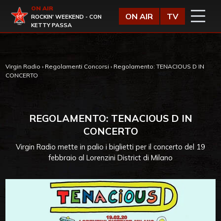
Vai al contenuto
ON AIR
Virgin Radio
ON AIR
TV
ROCKIN' WEEKEND - CON
KETTY PASSA
Virgin Radio
›
Regolamenti Concorsi
›
Regolamento: TENACIOUS D IN
CONCERTO
REGOLAMENTO: TENACIOUS D IN
CONCERTO
Virgin Radio mette in palio i biglietti per il concerto del 19
febbraio al Lorenzini District di Milano