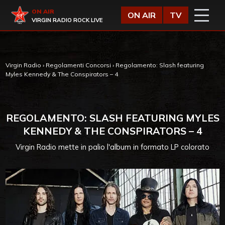
Vai al contenuto
Virgin Radio
ON AIR
ON AIR
TV
VIRGIN RADIO ROCK LIVE
Virgin Radio
›
Regolamenti Concorsi
›
Regolamento: Slash featuring
Myles Kennedy & The Conspirators – 4
REGOLAMENTO: SLASH FEATURING MYLES
KENNEDY & THE CONSPIRATORS – 4
Virgin Radio mette in palio l'album in formato LP colorato