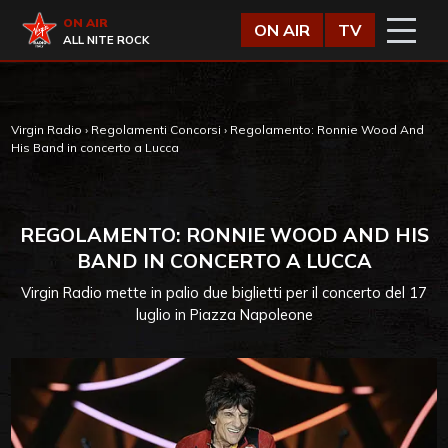
Vai al contenuto
Virgin Radio
ON AIR
ON AIR
TV
ALL NITE ROCK
Virgin Radio
›
Regolamenti Concorsi
›
Regolamento: Ronnie Wood And
His Band in concerto a Lucca
REGOLAMENTO: RONNIE WOOD AND HIS
BAND IN CONCERTO A LUCCA
Virgin Radio mette in palio due biglietti per il concerto del 17
luglio in Piazza Napoleone