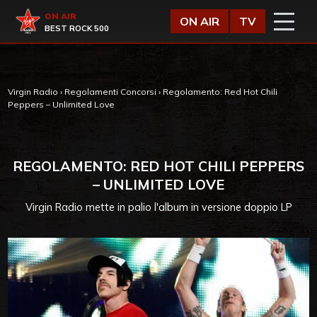
Vai al contenuto
Virgin Radio
ON AIR
ON AIR
TV
BEST ROCK 500
Virgin Radio
›
Regolamenti Concorsi
›
Regolamento: Red Hot Chili
Peppers – Unlimited Love
REGOLAMENTO: RED HOT CHILI PEPPERS
– UNLIMITED LOVE
Virgin Radio mette in palio l'album in versione doppio LP