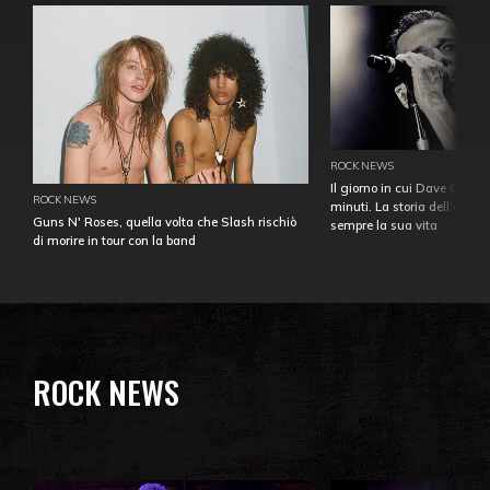
ROCK NEWS
Il giorno in cui Dave Gahan
ROCK NEWS
minuti. La storia dell'over
Guns N' Roses, quella volta che Slash rischiò
sempre la sua vita
di morire in tour con la band
ROCK NEWS