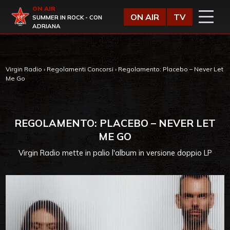
Vai al contenuto
ON AIR
Virgin Radio
ON AIR
TV
SUMMER IN ROCK - CON
ADRIANA
Virgin Radio
›
Regolamenti Concorsi
›
Regolamento: Placebo – Never Let
Me Go
REGOLAMENTO: PLACEBO – NEVER LET
ME GO
Virgin Radio mette in palio l'album in versione doppio LP