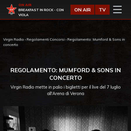
Vai al contenuto
ON AIR
Virgin Radio
ON AIR
TV
BREAKFAST IN ROCK - CON
VIOLA
Virgin Radio
›
Regolamenti Concorsi
›
Regolamento: Mumford & Sons in
concerto
REGOLAMENTO: MUMFORD & SONS IN
CONCERTO
Virgin Radio mette in palio i biglietti per il live del 7 luglio
all'Arena di Verona