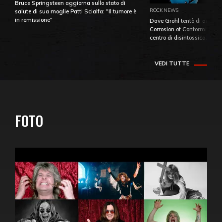
Bruce Springsteen aggiorna sullo stato di
ROCK NEWS
salute di sua moglie Patti Scialfa: "Il tumore è
in remissione"
Dave Grohl tentò di aiutare
Corrosion of Conformity fino
centro di disintossicazione
VEDI TUTTE
FOTO