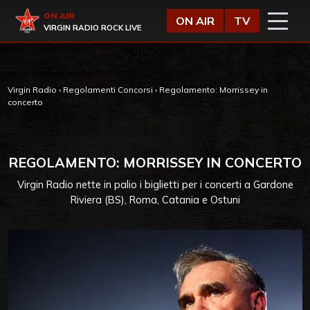
Vai al contenuto
Virgin Radio
ON AIR
ON AIR
TV
VIRGIN RADIO ROCK LIVE
Virgin Radio
›
Regolamenti Concorsi
›
Regolamento: Morrissey in
concerto
REGOLAMENTO: MORRISSEY IN CONCERTO
Virgin Radio nette in palio i biglietti per i concerti a Gardone
Riviera (BS), Roma, Catania e Ostuni