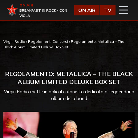
Vai al contenuto
ON AIR
Virgin Radio
ON AIR
TV
BREAKFAST IN ROCK - CON
VIOLA
Virgin Radio
›
Regolamenti Concorsi
›
Regolamento: Metallica – The
Black Album Limited Deluxe Box Set
REGOLAMENTO: METALLICA – THE BLACK
ALBUM LIMITED DELUXE BOX SET
Virgin Radio mette in palio il cofanetto dedicato al leggendario
album della band