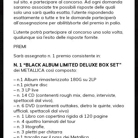
sul sito, e partecipare al concorso. Ad ogni domanda
saranno associate tre possibili risposte delle quali
solo una sarà quella esatta, l’utente rispondendo
esattamente a tutte e tre le domande parteciperà
all’assegnazione per abilità/sorte del premio in palio.
L’utente potrà partecipare al concorso una sola volta,
qualunque sia l’esito delle risposte fornite.
PREMI
Sarà assegnato n. 1 premio consistente in:
N. 1 “BLACK ALBUM LIMITED DELUXE BOX SET”
dei METALLICA così composto:
– n.1 Album rimasterizzato 180G su 2LP
– n.1 picture disc
– n. 3 LP live
– n. 14 CD (contenenti rough mix, demo, interviste,
spettacoli dal vivo),
– n. 6 DVD (contenenti outtakes, dietro le quinte, video
ufficiali, spettacoli dal vivo)
– n. 1 Libro con copertina rigida di 120 pagine
– n. 4 quattro laminati del tour
– n. 3 litografie,
– n. 3 plettri per chitarra
– n.1 tracolla per il pass dei Metallica