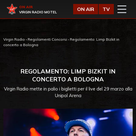
Vai al contenuto
Virgin Radio
ON AIR
ON AIR
TV
VIRGIN RADIO MOTEL
Virgin Radio
›
Regolamenti Concorsi
›
Regolamento: Limp Bizkit in
concerto a Bologna
REGOLAMENTO: LIMP BIZKIT IN
CONCERTO A BOLOGNA
Virgin Radio mette in palio i biglietti per il live del 29 marzo alla
Unipol Arena