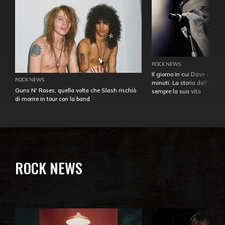
ROCK NEWS
Il giorno in cui Dave Gahan
ROCK NEWS
minuti. La storia dell'over
Guns N' Roses, quella volta che Slash rischiò
sempre la sua vita
di morire in tour con la band
ROCK NEWS