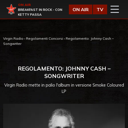
Vai al contenuto
ON AIR
Virgin Radio
ON AIR
TV
BREAKFAST IN ROCK - CON
KETTY PASSA
Virgin Radio
›
Regolamenti Concorsi
›
Regolamento: Johnny Cash –
Songwriter
REGOLAMENTO: JOHNNY CASH –
SONGWRITER
Virgin Radio mette in palio l'album in versione Smoke Coloured
LP