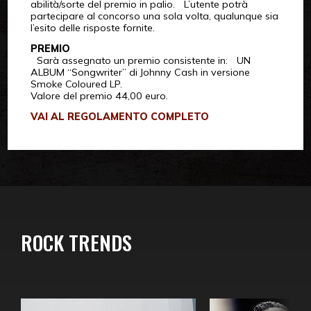
abilità/sorte del premio in palio. L’utente potrà
partecipare al concorso una sola volta, qualunque sia
l’esito delle risposte fornite.
PREMIO
Sarà assegnato un premio consistente in: UN
ALBUM “Songwriter” di Johnny Cash in versione
Smoke Coloured LP.
Valore del premio 44,00 euro.
VAI AL REGOLAMENTO COMPLETO
ROCK TRENDS