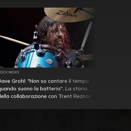
ROCK NEWS
Dave Grohl: "Non so contare il tempo
quando suono la batteria". La storia
della collaborazione con Trent Reznor