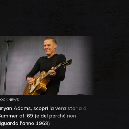
ROCK NEWS
ROCK NEW
Bryan Adams, scopri la vera storia di
Anthony 
Summer of ‘69 (e del perché non
mia amic
riguarda l'anno 1969)