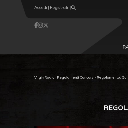
Vai al contenuto
Accedi | Registrati
R
Virgin Radio
›
Regolamenti Concorsi
›
Regolamento: Garb
REGOL