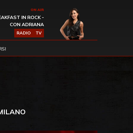
ON AIR
AKFAST IN ROCK -
CON ADRIANA
RADIO
TV
SI
MILANO