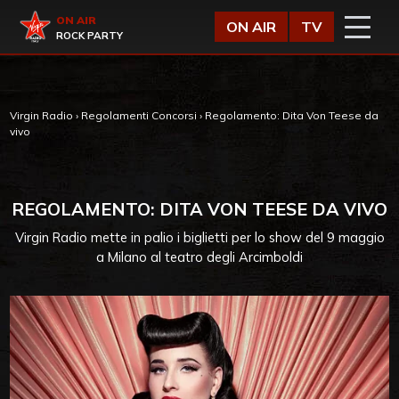
Vai al contenuto
Virgin Radio
ON AIR
ON AIR
TV
ROCK PARTY
Virgin Radio
›
Regolamenti Concorsi
›
Regolamento: Dita Von Teese da
vivo
REGOLAMENTO: DITA VON TEESE DA VIVO
Virgin Radio mette in palio i biglietti per lo show del 9 maggio
a Milano al teatro degli Arcimboldi