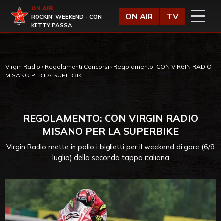
Vai al contenuto
ON AIR
Virgin Radio
ON AIR
TV
ROCKIN' WEEKEND - CON
KETTY PASSA
Virgin Radio
›
Regolamenti Concorsi
›
Regolamento: CON VIRGIN RADIO
MISANO PER LA SUPERBIKE
REGOLAMENTO: CON VIRGIN RADIO
MISANO PER LA SUPERBIKE
Virgin Radio mette in palio i biglietti per il weekend di gare (6/8
luglio) della seconda tappa italiana