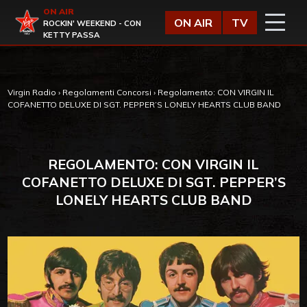
Vai al contenuto
ON AIR
Virgin Radio
ON AIR
TV
ROCKIN' WEEKEND - CON
KETTY PASSA
Virgin Radio
›
Regolamenti Concorsi
›
Regolamento: CON VIRGIN IL
COFANETTO DELUXE DI SGT. PEPPER’S LONELY HEARTS CLUB BAND
REGOLAMENTO: CON VIRGIN IL
COFANETTO DELUXE DI SGT. PEPPER’S
LONELY HEARTS CLUB BAND