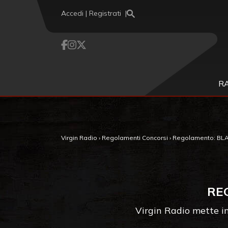
Vai al contenuto
Accedi | Registrati
R
Virgin Radio
›
Regolamenti Concorsi
›
Regolamento: BLA
RE
Virgin Radio mette in