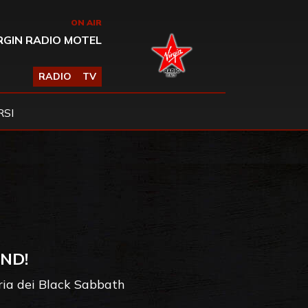
ON AIR
RGIN RADIO MOTEL
RADIO
TV
SI
ND!
oria dei Black Sabbath