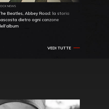
ROCK NEWS
ROCK NEW
The Beatles, Abbey Road: la storia
Neil You
nascosta dietro ogni canzone
dell'alb
dell’album
che salv
success
VEDI TUTTE