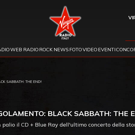
Virgin Radio
VI
ADIO
WEB RADIO
ROCK NEWS
FOTO
VIDEO
EVENTI
CONCOR
CK SABBATH: THE END!
GOLAMENTO: BLACK SABBATH: THE E
 palio il CD + Blue Ray dell'ultimo concerto della st