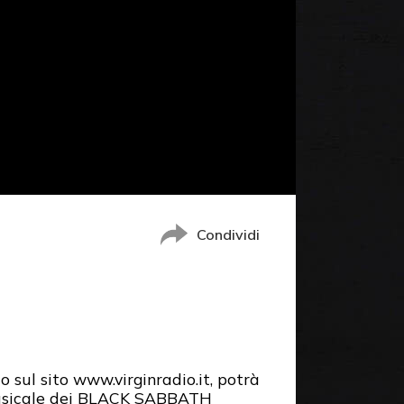
Condividi
o sul sito www.virginradio.it, potrà
 musicale dei BLACK SABBATH