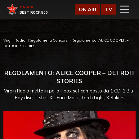
Vai al contenuto
Virgin Radio
ON AIR
ON AIR
TV
BEST ROCK 500
Virgin Radio
›
Regolamenti Concorsi
›
Regolamento: ALICE COOPER –
DETROIT STORIES
REGOLAMENTO: ALICE COOPER – DETROIT
STORIES
Virgin Radio mette in palio il box set composto da 1 CD, 1 Blu-
Ray disc, T-shirt XL, Face Mask, Torch Light, 3 Stikers