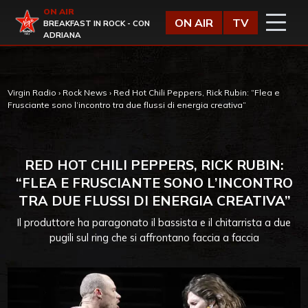
Vai al contenuto
ON AIR
Virgin Radio
ON AIR
TV
BREAKFAST IN ROCK - CON
ADRIANA
Virgin Radio
›
Rock News
›
Red Hot Chili Peppers, Rick Rubin: “Flea e
Frusciante sono l’incontro tra due flussi di energia creativa”
RED HOT CHILI PEPPERS, RICK RUBIN:
“FLEA E FRUSCIANTE SONO L’INCONTRO
TRA DUE FLUSSI DI ENERGIA CREATIVA”
Il produttore ha paragonato il bassista e il chitarrista a due
pugili sul ring che si affrontano faccia a faccia