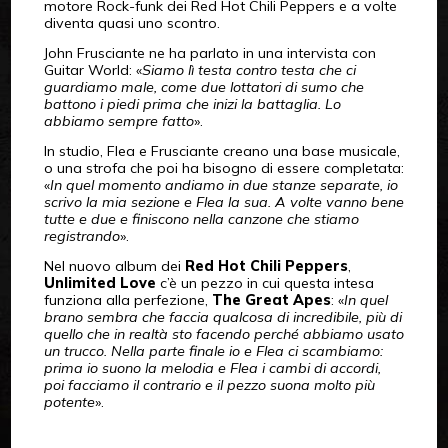
motore Rock-funk dei Red Hot Chili Peppers e a volte
diventa quasi uno scontro.
John Frusciante ne ha parlato in una intervista con
Guitar World: «
Siamo lì testa contro testa che ci
guardiamo male, come due lottatori di sumo che
battono i piedi prima che inizi la battaglia. Lo
abbiamo sempre fatto
».
In studio, Flea e Frusciante creano una base musicale,
o una strofa che poi ha bisogno di essere completata:
«
In quel momento andiamo in due stanze separate, io
scrivo la mia sezione e Flea la sua. A volte vanno bene
tutte e due e finiscono nella canzone che stiamo
registrando
».
Nel nuovo album dei
Red Hot Chili Peppers
,
Unlimited Love
c’è un pezzo in cui questa intesa
funziona alla perfezione,
The Great Apes
: «
In quel
brano sembra che faccia qualcosa di incredibile, più di
quello che in realtà sto facendo perché abbiamo usato
un trucco. Nella parte finale io e Flea ci scambiamo:
prima io suono la melodia e Flea i cambi di accordi,
poi facciamo il contrario e il pezzo suona molto più
potente
».