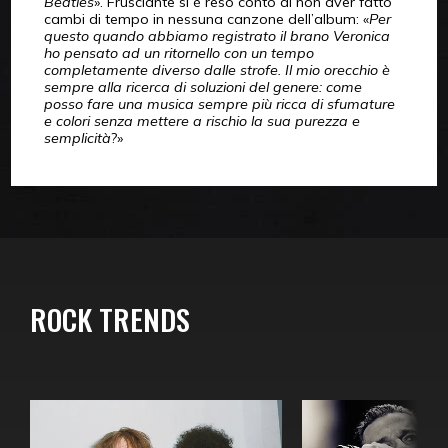
Beatles
». Frusciante si è reso conto di non aver fatto
cambi di tempo in nessuna canzone dell’album: «
Per
questo quando abbiamo registrato il brano Veronica
ho pensato ad un ritornello con un tempo
completamente diverso dalle strofe. Il mio orecchio è
sempre alla ricerca di soluzioni del genere: come
posso fare una musica sempre più ricca di sfumature
e colori senza mettere a rischio la sua purezza e
semplicità
?»
ROCK TRENDS