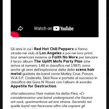
Gli anni in cui i
Red Hot Chili Peppers
si fanno
strada nei club di
Los Angeles
e poi nei loro primi
tour americani insieme ai
Faith No More
per lanciare
il terzo album
The Uplift Mofo Party Plan
(che
arriva al numero 148 in classifica nel 1987), sono
anche gli anni dell’esplosione della della
scena hair
metal
guidata da band come Motley Crue, Poison,
W.A.S.P, Cinderella, Skid Row e portata al successo in
classifica dai Guns N’ Roses con l’album di esordio
Appetite for Destruction
.
«
Noi odiavamo l’hair metal
» ha detto Flea, «
Ci
consideravamo una band underground che faceva
art-rock, sperimentava ed era strana. Secondo noi
quelle band non facevano altro che copiare gli