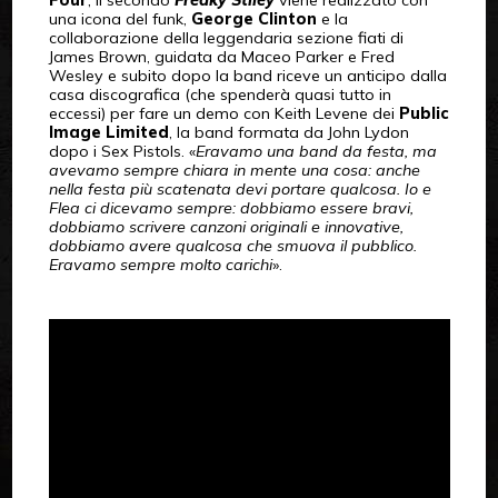
Four
, il secondo
Freaky Stiley
viene realizzato con
una icona del funk,
George Clinton
e la
collaborazione della leggendaria sezione fiati di
James Brown, guidata da Maceo Parker e Fred
Wesley e subito dopo la band riceve un anticipo dalla
casa discografica (che spenderà quasi tutto in
eccessi) per fare un demo con Keith Levene dei
Public
Image Limited
, la band formata da John Lydon
dopo i Sex Pistols. «
Eravamo una band da festa, ma
avevamo sempre chiara in mente una cosa: anche
nella festa più scatenata devi portare qualcosa. Io e
Flea ci dicevamo sempre: dobbiamo essere bravi,
dobbiamo scrivere canzoni originali e innovative,
dobbiamo avere qualcosa che smuova il pubblico.
Eravamo sempre molto carichi
».