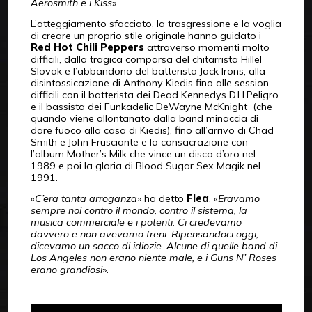
Aerosmith e i Kiss
».
L’atteggiamento sfacciato, la trasgressione e la voglia
di creare un proprio stile originale hanno guidato i
Red Hot Chili Peppers
attraverso momenti molto
difficili, dalla tragica comparsa del chitarrista Hillel
Slovak e l’abbandono del batterista Jack Irons, alla
disintossicazione di Anthony Kiedis fino alle session
difficili con il batterista dei Dead Kennedys D.H.Peligro
e il bassista dei Funkadelic DeWayne McKnight (che
quando viene allontanato dalla band minaccia di
dare fuoco alla casa di Kiedis), fino all’arrivo di Chad
Smith e John Frusciante e la consacrazione con
l’album Mother’s Milk che vince un disco d’oro nel
1989 e poi la gloria di Blood Sugar Sex Magik nel
1991.
«
C’era tanta arroganza
» ha detto
Flea
, «
Eravamo
sempre noi contro il mondo, contro il sistema, la
musica commerciale e i potenti. Ci credevamo
davvero e non avevamo freni. Ripensandoci oggi,
dicevamo un sacco di idiozie. Alcune di quelle band di
Los Angeles non erano niente male, e i Guns N’ Roses
erano grandiosi
».