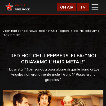
Vai al contenuto
Virgin Radio
ON AIR
ON AIR
TV
FREE ROCK
Virgin Radio
›
Rock News
›
Red Hot Chili Peppers, Flea: “Noi odiavamo
l’hair metal!”
RED HOT CHILI PEPPERS, FLEA: “NOI
ODIAVAMO L’HAIR METAL!”
Il bassista: "Ripensandoci oggi alcune di quelle band di Los
Angeles non erano niente male. I Guns N' Roses erano
grandiosi"