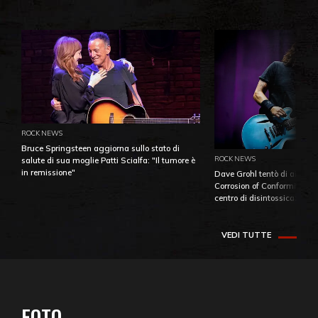
ROCK NEWS
Bruce Springsteen aggiorna sullo stato di
ROCK NEWS
salute di sua moglie Patti Scialfa: "Il tumore è
in remissione"
Dave Grohl tentò di aiutare
Corrosion of Conformity fino
centro di disintossicazione
VEDI TUTTE
FOTO