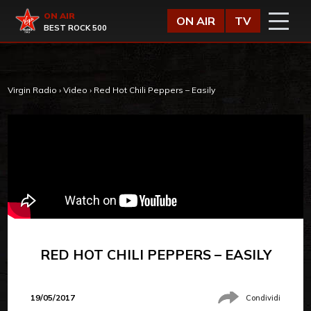
Vai al contenuto
Virgin Radio
ON AIR
ON AIR
TV
BEST ROCK 500
Virgin Radio
›
Video
›
Red Hot Chili Peppers – Easily
RED HOT CHILI PEPPERS – EASILY
19/05/2017
Condividi