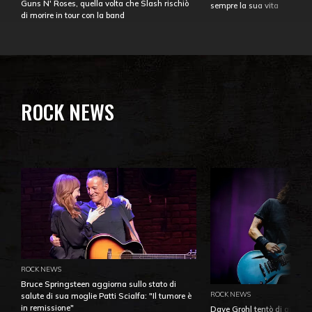
Guns N' Roses, quella volta che Slash rischiò
sempre la sua vita
di morire in tour con la band
ROCK NEWS
ROCK NEWS
Bruce Springsteen aggiorna sullo stato di
ROCK NEWS
salute di sua moglie Patti Scialfa: "Il tumore è
in remissione"
Dave Grohl tentò di aiutare