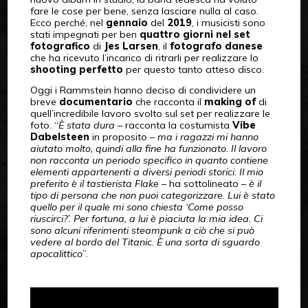
fare le cose per bene, senza lasciare nulla al caso.
Ecco perché, nel
gennaio
del
2019
, i musicisti sono
stati impegnati per ben
quattro giorni nel set
fotografico
di
Jes Larsen
, il
fotografo danese
che ha ricevuto l’incarico di ritrarli per realizzare lo
shooting perfetto
per questo tanto atteso disco.
Oggi i Rammstein hanno deciso di condividere un
breve
documentario
che racconta il
making of
di
quell’incredibile lavoro svolto sul set per realizzare le
foto. “
È stata dura
– racconta la costumista
Vibe
Dabelsteen
in proposito –
ma i ragazzi mi hanno
aiutato molto, quindi alla fine ha funzionato. Il lavoro
non racconta un periodo specifico in quanto contiene
elementi appartenenti a diversi periodi storici. Il mio
preferito è il tastierista Flake
– ha sottolineato –
è il
tipo di persona che non puoi categorizzare. Lui è stato
quello per il quale mi sono chiesta ‘Come posso
riuscirci?’. Per fortuna, a lui è piaciuta la mia idea. Ci
sono alcuni riferimenti steampunk a ciò che si può
vedere al bordo del Titanic. È una sorta di sguardo
apocalittico
”.