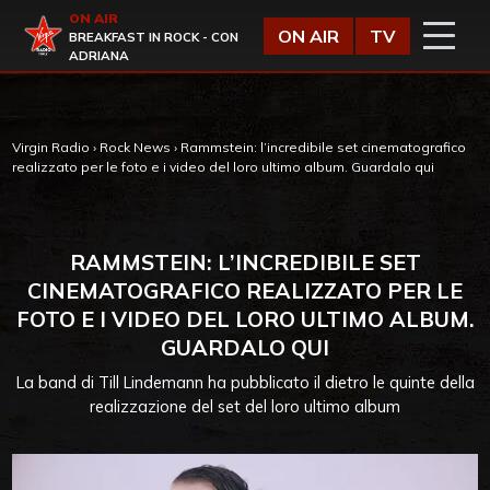
Vai al contenuto
ON AIR
Virgin Radio
ON AIR
TV
BREAKFAST IN ROCK - CON
ADRIANA
Virgin Radio
›
Rock News
›
Rammstein: l’incredibile set cinematografico
realizzato per le foto e i video del loro ultimo album. Guardalo qui
RAMMSTEIN: L’INCREDIBILE SET
CINEMATOGRAFICO REALIZZATO PER LE
FOTO E I VIDEO DEL LORO ULTIMO ALBUM.
GUARDALO QUI
La band di Till Lindemann ha pubblicato il dietro le quinte della
realizzazione del set del loro ultimo album