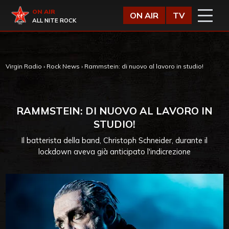
Vai al contenuto
Virgin Radio
ON AIR
ON AIR
TV
ALL NITE ROCK
Virgin Radio
›
Rock News
›
Rammstein: di nuovo al lavoro in studio!
RAMMSTEIN: DI NUOVO AL LAVORO IN
STUDIO!
Il batterista della band, Christoph Schneider, durante il
lockdown aveva già anticipato l'indicrezione