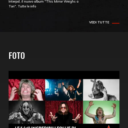
Interpol, il nuovo album "This Mirror Weighs a
Ton". Tutte le info
VEDI TUTTE
FOTO