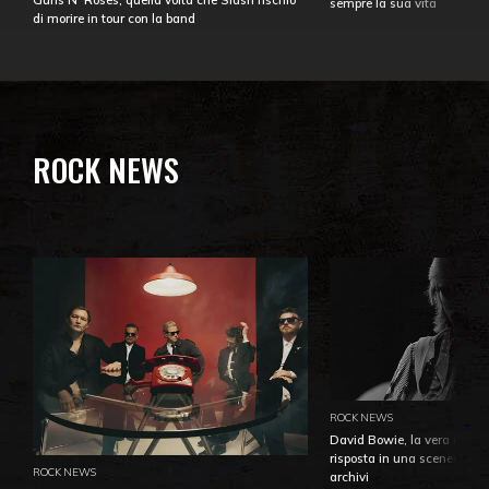
Guns N' Roses, quella volta che Slash rischiò
sempre la sua vita
di morire in tour con la band
ROCK NEWS
ROCK NEWS
David Bowie, la vera identi
risposta in una sceneggiatu
ROCK NEWS
archivi