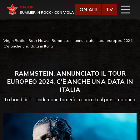
Vai al contenuto
Virgin Radio
ON AIR
ON AIR
TV
SUMMER IN ROCK - CON VIOLA
Virgin Radio
›
Rock News
›
Rammstein, annunciato il tour europeo 2024.
C’è anche una data in Italia
RAMMSTEIN, ANNUNCIATO IL TOUR
EUROPEO 2024. C’È ANCHE UNA DATA IN
ITALIA
La band di Till Lindemann tornerà in concerto il prossimo anno