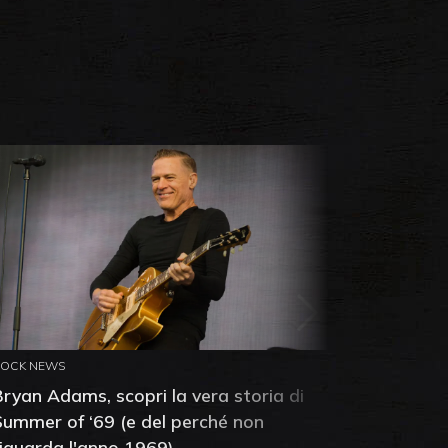
ROCK NEWS
ROCK NEW
Bryan Adams, scopri la vera storia di
Anthony 
Summer of ‘69 (e del perché non
mia amic
riguarda l'anno 1969)