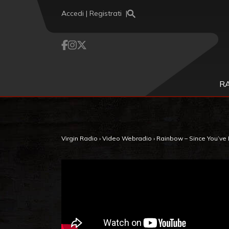
Vai al contenuto
Accedi | Registrati
R
Virgin Radio
›
Video Webradio
›
Rainbow – Since You’ve