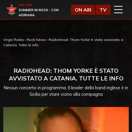
Vai al contenuto
ON AIR
Virgin Radio
ON AIR
TV
SUMMER IN ROCK - CON
ADRIANA
Virgin Radio
›
Rock News
›
Radiohead: Thom Yorke è stato avvistato a
Catania. Tutte le info
RADIOHEAD: THOM YORKE È STATO
AVVISTATO A CATANIA. TUTTE LE INFO
Nessun concerto in programma. Il leader della band inglese è in
Sicilia per stare vicino alla compagna