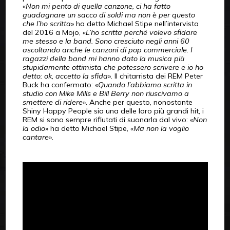
«
Non mi pento di quella canzone, ci ha fatto
guadagnare un sacco di soldi ma non è per questo
che l’ho scritta
» ha detto Michael Stipe nell’intervista
del 2016 a Mojo, «
L’ho scritta perché volevo sfidare
me stesso e la band. Sono cresciuto negli anni 60
ascoltando anche le canzoni di pop commerciale.
I
ragazzi della band mi hanno dato la musica più
stupidamente ottimista che potessero scrivere e io ho
detto: ok, accetto la sfida
». Il chitarrista dei REM Peter
Buck ha confermato: «
Quando l’abbiamo scritta in
studio con Mike Mills e Bill Berry non riuscivamo a
smettere di ridere
». Anche per questo, nonostante
Shiny Happy People sia una delle loro più grandi hit, i
REM si sono sempre rifiutati di suonarla dal vivo: «
Non
la odio
» ha detto Michael Stipe, «
Ma non la voglio
cantare
».