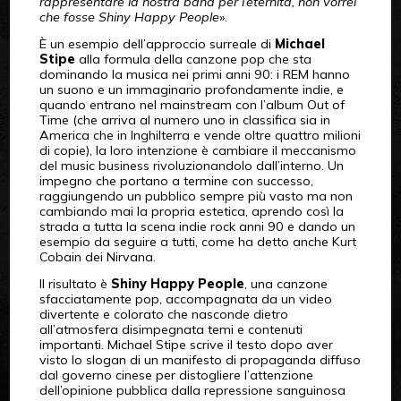
rappresentare la nostra band per l’eternità, non vorrei
che fosse Shiny Happy People
».
È un esempio dell’approccio surreale di
Michael
Stipe
alla formula della canzone pop che sta
dominando la musica nei primi anni 90: i REM hanno
un suono e un immaginario profondamente indie, e
quando entrano nel mainstream con l’album Out of
Time (che arriva al numero uno in classifica sia in
America che in Inghilterra e vende oltre quattro milioni
di copie), la loro intenzione è cambiare il meccanismo
del music business rivoluzionandolo dall’interno. Un
impegno che portano a termine con successo,
raggiungendo un pubblico sempre più vasto ma non
cambiando mai la propria estetica, aprendo così la
strada a tutta la scena indie rock anni 90 e dando un
esempio da seguire a tutti, come ha detto anche Kurt
Cobain dei Nirvana.
Il risultato è
Shiny Happy People
, una canzone
sfacciatamente pop, accompagnata da un video
divertente e colorato che nasconde dietro
all’atmosfera disimpegnata temi e contenuti
importanti. Michael Stipe scrive il testo dopo aver
visto lo slogan di un manifesto di propaganda diffuso
dal governo cinese per distogliere l’attenzione
dell’opinione pubblica dalla repressione sanguinosa