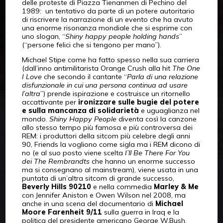
delle proteste di Piazza Tienanmen di Pechino del
1989: un tentativo da parte di un potere autoritario
di riscrivere la narrazione di un evento che ha avuto
una enorme risonanza mondiale che si esprime con
uno slogan, “
Shiny happy people holding hands
”
(“persone felici che si tengono per mano”).
Michael Stipe come ha fatto spesso nella sua carriera
(dall’inno antimilitarista Orange Crush alla hit
The One
I Love
che secondo il cantante “
Parla di una relazione
disfunzionale in cui una persona continua ad usare
l’altra
”) prende ispirazione e costruisce un ritornello
accattivante per
ironizzare sulle bugie del potere
e sulla mancanza di solidarietà
e uguaglianza nel
mondo.
Shiny Happy People
diventa così la canzone
allo stesso tempo più famosa e più controversa dei
REM: i produttori della sitcom più celebre degli anni
90, Friends la vogliono come sigla ma i REM dicono di
no (e al suo posto viene scelta
I’ll Be There For You
dei The Rembrandts
che hanno un enorme successo
ma si consegnano al mainstream), viene usata in una
puntata di un’altra sitcom di grande successo,
Beverly Hills 90210
e nella commedia
Marley & Me
con Jennifer Aniston e Owen Wilson nel 2008, ma
anche in una scena del documentario di
Michael
Moore Farenheit 9/11
sulla guerra in Iraq e la
politica del presidente americano George W.Bush.