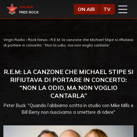
Vai al contenuto
Virgin Radio
ON AIR
ON AIR
TV
FREE ROCK
Virgin Radio
›
Rock News
›
R.E.M: la canzone che Michael Stipe si rifiutava
di portare in concerto: “Non la odio, ma non voglio cantarla”
R.E.M: LA CANZONE CHE MICHAEL STIPE SI
RIFIUTAVA DI PORTARE IN CONCERTO:
“NON LA ODIO, MA NON VOGLIO
CANTARLA”
Peter Buck: "Quando l’abbiamo scritta in studio con Mike Mills e
Bill Berry non riuscivamo a smettere di ridere"