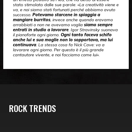
stato stimolato dalle sue parole: «
La creatività viene e
va, e noi siamo stati fortunati perché abbiamo avuto
successo.
Potevamo starcene in spiaggia a
mangiare burritos
, invece anche quando eravamo
arrabbiati o non ne avevamo voglia
siamo sempre
entrati in studio a lavorare
. Igor Stravinsky suonava
il pianoforte ogni giorno.
Ogni tanto faceva schifo
anche lui e sua moglie non lo sopportava, ma lui
continuava
. La stessa cosa fa Nick Cave: va a
lavorare ogni giorno. Per questo è il più grande
cantautore vivente, e noi facciamo come lui
».
ROCK TRENDS