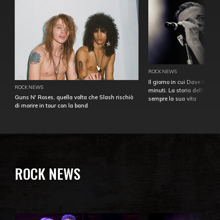
ROCK NEWS
Il giorno in cui Dave Gahan
ROCK NEWS
minuti. La storia dell'over
Guns N' Roses, quella volta che Slash rischiò
sempre la sua vita
di morire in tour con la band
ROCK NEWS