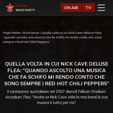
Vai al contenuto
Virgin Radio
ON AIR
ON AIR
TV
ROCK PARTY
Virgin Radio
›
Rock News
›
Quella volta in cui Nick Cave deluse Flea:
“quando ascolto una musica che fa schifo mi rendo conto che sono
sempre i Red Hot Chili Peppers”
QUELLA VOLTA IN CUI NICK CAVE DELUSE
FLEA: “QUANDO ASCOLTO UNA MUSICA
CHE FA SCHIFO MI RENDO CONTO CHE
SONO SEMPRE I RED HOT CHILI PEPPERS”
Il cantautore australiano nel 2007 demolì l'album Stadium
Arcadium. Flea: "Anche se Nick Cave odia la mia band la sua
musica è tutto per me"