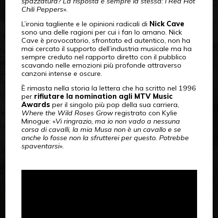
spazzatura? La risposta è sempre la stessa: i Red Hot
Chili Peppers
».
L’ironia tagliente e le opinioni radicali di
Nick Cave
sono una delle ragioni per cui i fan lo amano. Nick
Cave è provocatorio, sfrontato ed autentico, non ha
mai cercato il supporto dell’industria musicale ma ha
sempre creduto nel rapporto diretto con il pubblico
scavando nelle emozioni più profonde attraverso
canzoni intense e oscure.
È rimasta nella storia la lettera che ha scritto nel 1996
per
rifiutare la nomination agli MTV Music
Awards
per il singolo più pop della sua carriera,
Where the Wild Roses Grow
registrato con Kylie
Minogue: «
Vi ringrazio, ma io non vado a nessuna
corsa di cavalli, la mia Musa non è un cavallo e se
anche lo fosse non la sfrutterei per questo. Potrebbe
spaventarsi
».