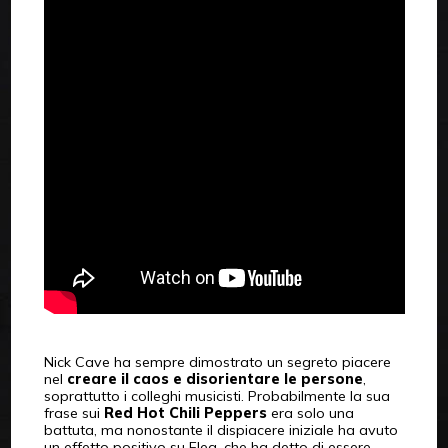
Nick Cave ha sempre dimostrato un segreto piacere
nel
creare il caos e disorientare le persone
,
soprattutto i colleghi musicisti. Probabilmente la sua
frase sui
Red Hot Chili Peppers
era solo una
battuta, ma nonostante il dispiacere iniziale ha avuto
un effetto positivo su Flea, che ha detto di essere