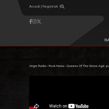
Vai al contenuto
Accedi | Registrati
R
Virgin Radio
›
Rock News
›
Queens Of The Stone Age: pubb