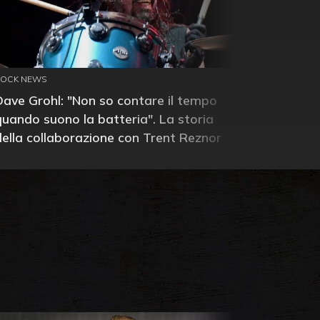
ROCK NEWS
Dave Grohl: "Non so contare il tempo
quando suono la batteria". La storia
della collaborazione con Trent Reznor