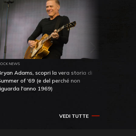
ROCK NEWS
ROCK NEW
Bryan Adams, scopri la vera storia di
Anthony 
Summer of ‘69 (e del perché non
mia amic
riguarda l'anno 1969)
VEDI TUTTE