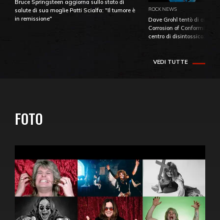
Bruce Springsteen aggiorna sullo stato di
ROCK NEWS
salute di sua moglie Patti Scialfa: "Il tumore è
in remissione"
Dave Grohl tentò di aiutare
Corrosion of Conformity fino
centro di disintossicazione
VEDI TUTTE
FOTO