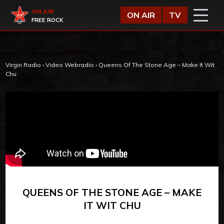
Vai al contenuto
Virgin Radio
ON AIR
ON AIR
TV
FREE ROCK
Virgin Radio
›
Video Webradio
›
Queens Of The Stone Age – Make It Wit
Chu
QUEENS OF THE STONE AGE – MAKE
IT WIT CHU