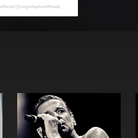
ficial (@rogertaylorofficial)