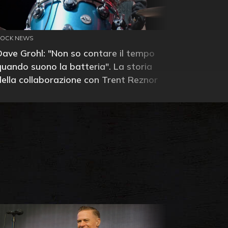
ROCK NEWS
Dave Grohl: "Non so contare il tempo
quando suono la batteria". La storia
della collaborazione con Trent Reznor