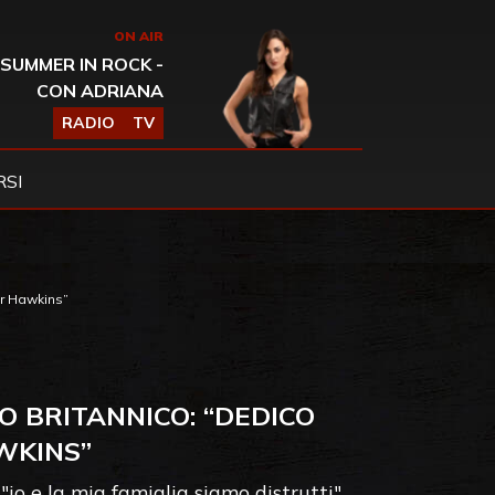
ON AIR
SUMMER IN ROCK -
CON ADRIANA
RADIO
TV
SI
or Hawkins”
O BRITANNICO: “DEDICO
WKINS”
io e la mia famiglia siamo distrutti"