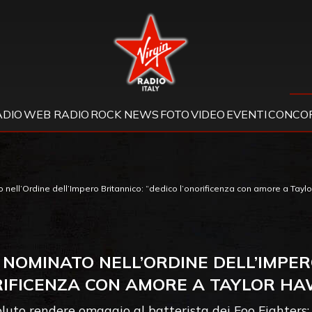
Virgin Radio
ADIO
WEB RADIO
ROCK NEWS
FOTO
VIDEO
EVENTI
CONCOR
nell’Ordine dell’Impero Britannico: “dedico l’onorificenza con amore a Tayl
NOMINATO NELL’ORDINE DELL’IMPER
RIFICENZA CON AMORE A TAYLOR HA
luto rendere omaggio al batterista dei Foo Fighters: "