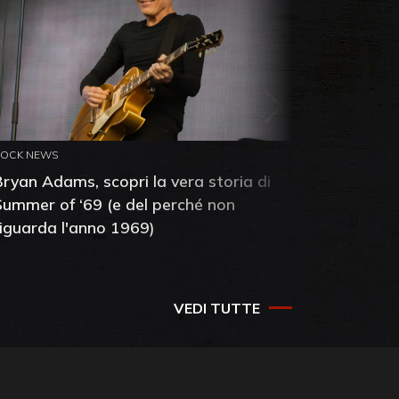
ROCK NEWS
ROCK NEW
Bryan Adams, scopri la vera storia di
Anthony 
Summer of ‘69 (e del perché non
mia amic
riguarda l'anno 1969)
VEDI TUTTE