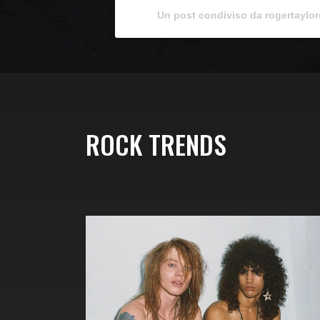
Un post condiviso da rogertaylorof
ROCK TRENDS