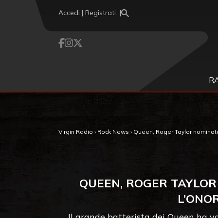
Vai al contenuto
Accedi | Registrati
R
Virgin Radio
›
Rock News
›
Queen, Roger Taylor nominato 
QUEEN, ROGER TAYLOR 
L’ONO
Il grande batterista dei Queen ha vo