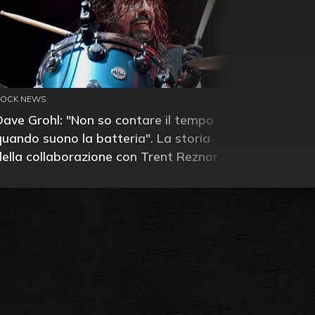
ROCK NEWS
Dave Grohl: "Non so contare il tempo
quando suono la batteria". La storia
della collaborazione con Trent Reznor