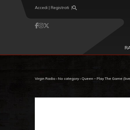
Vai al contenuto
Accedi | Registrati
R
Virgin Radio
›
No category
›
Queen – Play The Game (live