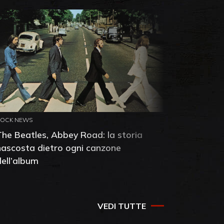
ROCK NEWS
ROCK NEW
The Beatles, Abbey Road: la storia
Neil You
nascosta dietro ogni canzone
dell'alb
dell’album
che salv
success
VEDI TUTTE