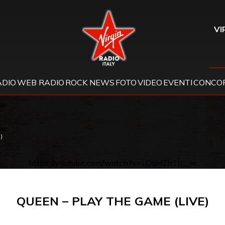
Virgin Radio
VI
ADIO
WEB RADIO
ROCK NEWS
FOTO
VIDEO
EVENTI
CONCOR
)
https://youtube.com/watch?v=LQqHZb1b__w
QUEEN – PLAY THE GAME (LIVE)