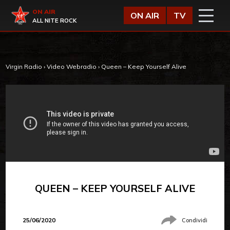
Vai al contenuto
Virgin Radio
ON AIR
ON AIR
TV
ALL NITE ROCK
Virgin Radio
›
Video Webradio
›
Queen – Keep Yourself Alive
QUEEN – KEEP YOURSELF ALIVE
25/06/2020
Condividi