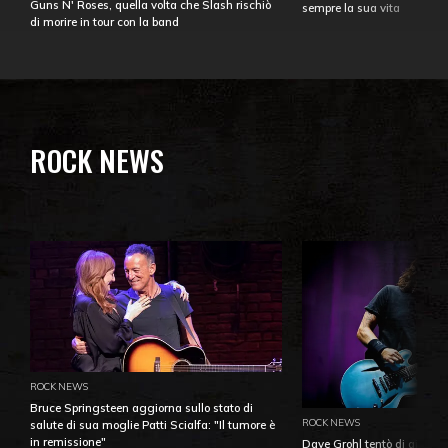
Guns N' Roses, quella volta che Slash rischiò
sempre la sua vita
di morire in tour con la band
ROCK NEWS
ROCK NEWS
Bruce Springsteen aggiorna sullo stato di
ROCK NEWS
salute di sua moglie Patti Scialfa: "Il tumore è
in remissione"
Dave Grohl tentò di aiutare