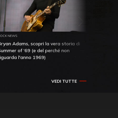
ROCK NEWS
ROCK NEW
Bryan Adams, scopri la vera storia di
Anthony 
Summer of ‘69 (e del perché non
mia amic
riguarda l'anno 1969)
VEDI TUTTE