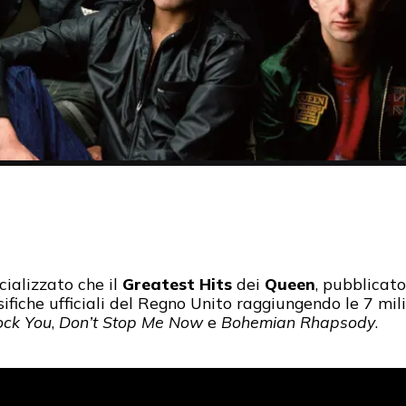
cializzato che il
Greatest Hits
dei
Queen
, pubblicat
ifiche ufficiali del Regno Unito raggiungendo le 7 milio
ock You
,
Don’t Stop Me Now
e
Bohemian Rhapsody
.