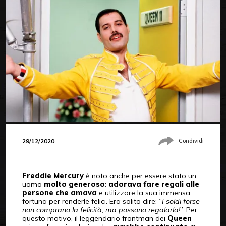
29/12/2020
Condividi
Freddie Mercury
è noto anche per essere stato un
uomo
molto
generoso
:
adorava fare regali alle
persone che amava
e utilizzare la sua immensa
fortuna per renderle felici. Era solito dire: “
I soldi forse
non comprano la felicità, ma possono regalarla!
”. Per
questo motivo, il leggendario frontman dei
Queen