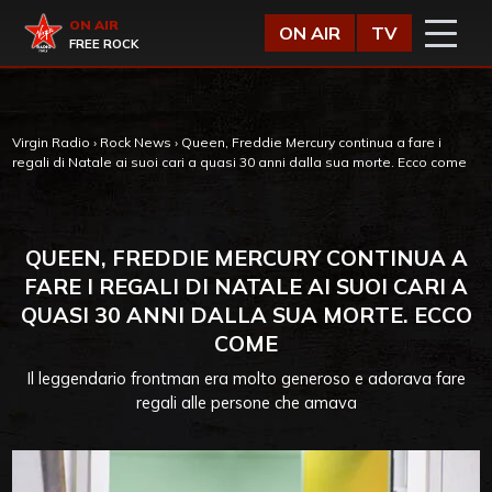
Vai al contenuto
Virgin Radio
ON AIR
ON AIR
TV
FREE ROCK
Virgin Radio
›
Rock News
›
Queen, Freddie Mercury continua a fare i
regali di Natale ai suoi cari a quasi 30 anni dalla sua morte. Ecco come
QUEEN, FREDDIE MERCURY CONTINUA A
FARE I REGALI DI NATALE AI SUOI CARI A
QUASI 30 ANNI DALLA SUA MORTE. ECCO
COME
Il leggendario frontman era molto generoso e adorava fare
regali alle persone che amava