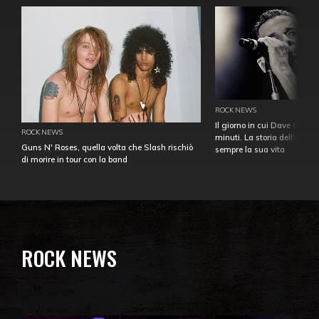
ROCK NEWS
Il giorno in cui Dave Gahan
ROCK NEWS
minuti. La storia dell'over
Guns N' Roses, quella volta che Slash rischiò
sempre la sua vita
di morire in tour con la band
ROCK NEWS