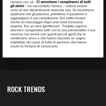
sempre con sé: “
Ci annotava i compleanni di tutti
gli amici
– ha raccontato l’amico –
voleva essere
certo di non dimenticarne neanche uno. Se incontrava
qualcuno che gli piaceva, prendeva il quaderno e
aggiungeva il suo compleanno. Era solito inviare
anche un messaggio dopo una cena trascorsa
insieme. Era un vero gentleman
”. Freddie sapeva
davvero conquistare tutti con la sua personalità, il suo
carisma ma anche con questi piccoli gesti che lo
rendevano unico e che hanno lasciato un segno
indelebile nel cuore di tutte le persone che hanno
avuto la fortuna di conoscerlo.
ROCK TRENDS