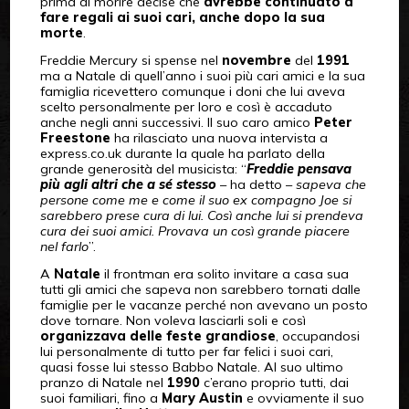
prima di morire decise che
avrebbe continuato a
fare regali ai suoi cari, anche dopo la sua
morte
.
Freddie Mercury si spense nel
novembre
del
1991
ma a Natale di quell’anno i suoi più cari amici e la sua
famiglia ricevettero comunque i doni che lui aveva
scelto personalmente per loro e così è accaduto
anche negli anni successivi. Il suo caro amico
Peter
Freestone
ha rilasciato una nuova intervista a
express.co.uk durante la quale ha parlato della
grande generosità del musicista: “
Freddie pensava
più agli altri che a sé stesso
– ha detto –
sapeva che
persone come me e come il suo ex compagno Joe si
sarebbero prese cura di lui. Così anche lui si prendeva
cura dei suoi amici. Provava un così grande piacere
nel farlo
”.
A
Natale
il frontman era solito invitare a casa sua
tutti gli amici che sapeva non sarebbero tornati dalle
famiglie per le vacanze perché non avevano un posto
dove tornare. Non voleva lasciarli soli e così
organizzava delle feste grandiose
, occupandosi
lui personalmente di tutto per far felici i suoi cari,
quasi fosse lui stesso Babbo Natale. Al suo ultimo
pranzo di Natale nel
1990
c’erano proprio tutti, dai
suoi familiari, fino a
Mary Austin
e ovviamente il suo