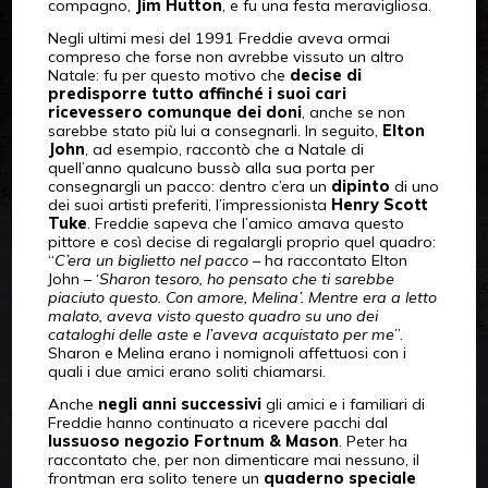
compagno,
Jim Hutton
, e fu una festa meravigliosa.
Negli ultimi mesi del 1991 Freddie aveva ormai
compreso che forse non avrebbe vissuto un altro
Natale: fu per questo motivo che
decise di
predisporre tutto affinché i suoi cari
ricevessero comunque dei doni
, anche se non
sarebbe stato più lui a consegnarli. In seguito,
Elton
John
, ad esempio, raccontò che a Natale di
quell’anno qualcuno bussò alla sua porta per
consegnargli un pacco: dentro c’era un
dipinto
di uno
dei suoi artisti preferiti, l’impressionista
Henry Scott
Tuke
. Freddie sapeva che l’amico amava questo
pittore e così decise di regalargli proprio quel quadro:
“
C’era un biglietto nel pacco
– ha raccontato Elton
John – ‘
Sharon tesoro, ho pensato che ti sarebbe
piaciuto questo. Con amore, Melina’. Mentre era a letto
malato, aveva visto questo quadro su uno dei
cataloghi delle aste e l’aveva acquistato per me
”.
Sharon e Melina erano i nomignoli affettuosi con i
quali i due amici erano soliti chiamarsi.
Anche
negli anni successivi
gli amici e i familiari di
Freddie hanno continuato a ricevere pacchi dal
lussuoso negozio Fortnum & Mason
. Peter ha
raccontato che, per non dimenticare mai nessuno, il
frontman era solito tenere un
quaderno
speciale