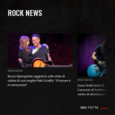
ROCK NEWS
ROCK NEWS
Bruce Springsteen aggiorna sullo stato di
ROCK NEWS
salute di sua moglie Patti Scialfa: "Il tumore è
in remissione"
Dave Grohl tentò di aiutare
Corrosion of Conformity fino
centro di disintossicazione
VEDI TUTTE