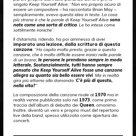
singolo
Keep Yourself Alive
. “
Non ero proprio sicuro di
essere un compositore
– ha raccontato Brian May –
s
emplicemente, avevo questa idea in testa. La cosa
più strana è che le parole di Keep Yourself Alive
sono
nate come una sorta di critica
. Le ho intese come
sottilmente ironiche
”.
Il chitarrista, ridendo, ha poi ammesso di aver
imparato una lezione, dalla scrittura di questa
canzone
: “
Ho capito molto presto, grazie a questa
canzone, che è molto difficile essere ironici nelle parole
di un brano;
le persone le prendono sempre in modo
letterale. Sostanzialmente, tutti hanno sempre
pensato che Keep Yourself Alive fosse una canzone
allegra su quanto sia bello essere vivi
. Ma in realtà
gira più attorno alla domanda ‘
C’è più di questo,
nella vita?
’
”.
La composizione della canzone risale al
1970
ma in
realtà venne pubblicata solo nel
1973
, come prima
traccia dell’album di debutto dei
Queen
, omonimo.
Inoltre, diventò un vero e proprio must del repertorio
live della band, spesso utilizzata come apertura dei
concerti.