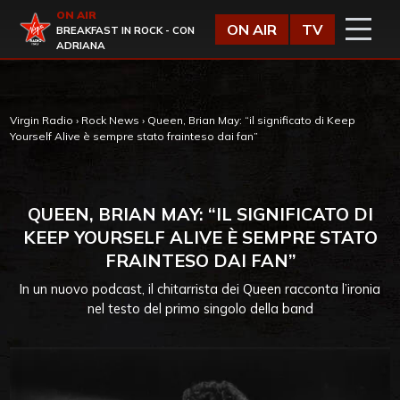
Vai al contenuto
ON AIR
Virgin Radio
ON AIR
TV
BREAKFAST IN ROCK - CON
ADRIANA
Virgin Radio
›
Rock News
›
Queen, Brian May: “il significato di Keep
Yourself Alive è sempre stato frainteso dai fan”
QUEEN, BRIAN MAY: “IL SIGNIFICATO DI
KEEP YOURSELF ALIVE È SEMPRE STATO
FRAINTESO DAI FAN”
In un nuovo podcast, il chitarrista dei Queen racconta l’ironia
nel testo del primo singolo della band