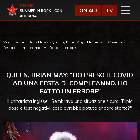
Vai al contenuto
ON AIR
Virgin Radio
ON AIR
TV
SUMMER IN ROCK - CON
ADRIANA
Virgin Radio
›
Rock News
›
Queen, Brian May: “Ho preso il Covid ad una
festa di compleanno. Ho fatto un errore”
QUEEN, BRIAN MAY: “HO PRESO IL COVID
AD UNA FESTA DI COMPLEANNO. HO
FATTO UN ERRORE”
Il chitarrista inglese: "Sembrava una situazione sicura. Tripla
dose e test negativi, cosa avrebbe potuto andare storto?"