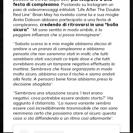
festa di compleanno
. Postando su Instagram un
paio di videomessaggi intitolati “Life After The Double
Red Line” Brian May ha rivelato come lui e sua moglie
Anita Dobson abbiano partecipato a una festa di
compleanno,
credendo di ritrovarsi in una “bolla
sicura”
: “
Mi sono sentito in modo orribile, è la
peggiore influenza che si possa immaginare
“.
“
Sabato scorso io e mia moglie abbiamo deciso di
andare a un pranzo di compleanno e abbiamo
pensato che non saremmo stati in molti, che tutti
sarebbero stati vaccinati co tripla dose e che tutti
avrebbero avuto un tampone negativo effettuato la
mattina. Sembrava che fosse organizzato in modo
molto sicuro, abbiamo corso il rischio e siamo andati
alla festa. A pensarci bene forse abbiamo preso la
decisione sbagliata
“.
“Sembrava una situazione sicura. I test erano
negativi, cosa potrebbe essere andato storto?” Ha
aggiunto il chitarrista. “
La nuova variante sembra
essere così incredibilmente trasmissibile che non sono
nemmeno certo che possiamo stare al sicuro: questa
cosa si sta diffondendo a un ritmo così allarmante
“.