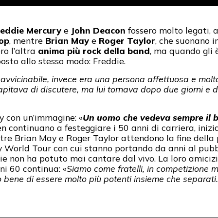
reddie Mercury
e
John Deacon
fossero molto legati, 
pop
, mentre
Brian May
e
Roger Taylor
, che suonano 
ro l’altra
anima più rock della band
, ma quando gli è
posto allo stesso modo: Freddie.
avvicinabile, invece era una persona affettuosa e molto
pitava di discutere, ma lui tornava dopo due giorni e d
y con un’immagine: «
Un uomo che vedeva sempre il bi
en continuano a festeggiare i 50 anni di carriera, iniz
tre Brian May e Roger Taylor attendono la fine della 
rld Tour con cui stanno portando da anni al pubbli
e non ha potuto mai cantare dal vivo. La loro amicizia
ni 60 continua: «
Siamo come fratelli, in competizione 
bene di essere molto più potenti insieme che separati