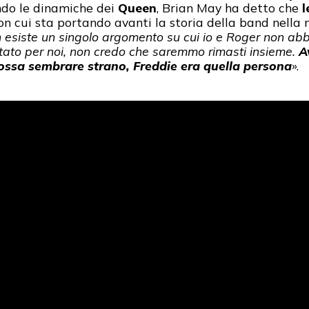
ndo le dinamiche dei
Queen
, Brian May ha detto che
l
n cui sta portando avanti la storia della band nell
n esiste un singolo argomento su cui io e Roger non ab
tato per noi, non credo che saremmo rimasti insieme.
A
ossa sembrare strano, Freddie era quella persona
».