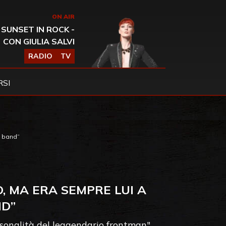
ON AIR
SUNSET IN ROCK -
CON GIULIA SALVI
RADIO
TV
SI
a band”
, MA ERA SEMPRE LUI A
ND”
ersonalità del leggendario frontman"