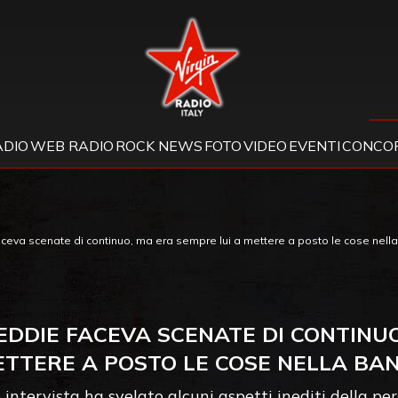
Virgin Radio
ADIO
WEB RADIO
ROCK NEWS
FOTO
VIDEO
EVENTI
CONCOR
ceva scenate di continuo, ma era sempre lui a mettere a posto le cose nell
REDDIE FACEVA SCENATE DI CONTINUO
TTERE A POSTO LE COSE NELLA BA
te intervista ha svelato alcuni aspetti inediti della p