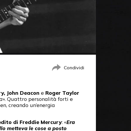
Condividi
ry, John Deacon
e
Roger Taylor
la
». Quattro personalità forti e
een, creando un’energia
edito di Freddie Mercury
: «
Era
llo metteva le cose a posto