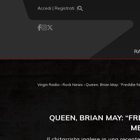
Vai al contenuto
Accedi | Registrati
R
Virgin Radio
›
Rock News
›
Queen, Brian May: “Freddie fa
QUEEN, BRIAN MAY: “F
ME
Il chitarrista inglese in una recen