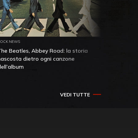
ROCK NEWS
ROCK NEW
The Beatles, Abbey Road: la storia
Neil You
nascosta dietro ogni canzone
dell'alb
dell’album
che salv
success
VEDI TUTTE