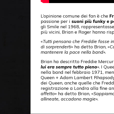
L’opinione comune dei fan è che
F
passione per i
suoni più funky e 
gli Smile nel 1968, rappresentasse
più vicini, Brian e Roger hanno ris
«
Tutti pensano che Freddie fosse in
di sorprenderti
» ha detto Brian, «
Ca
mantenere la pace nella band
».
Brian ha descritto Freddie Mercur
lui era sempre tutto pieno
». I Que
nella band nel febbraio 1971, men
Queen + Adam Lambert Rhapsody Wo
dei Queen, anche quelle che Freddi
registrazione a Londra alla fine an
affetto
» ha detto Brian, «
Sappiamo 
allineate, accadono magie
».