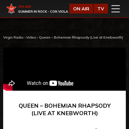
Vai al contenuto
Virgin Radio
ON AIR
ON AIR
TV
SUMMER IN ROCK - CON VIOLA
Virgin Radio
›
Video
›
Queen – Bohemian Rhapsody (Live at Knebworth)
QUEEN – BOHEMIAN RHAPSODY
(LIVE AT KNEBWORTH)