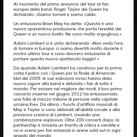
Al momento del primo annuncio del tour ai fan
europei della band, Roger Taylor dei Queen ha
dichiarato: «Siamo tornati e siamo caldi».
Un entusiasta Brian May ha detto: «Questa è una
nuova spaventosa produzione che porta l’eredità dei
Queen a un nuovo livello. Ne sono molto orgoglioso.»
Adam Lambert si è unito dichiarando: «Non vedo l’ora
di tornare in Europa, ci siamo divertiti molto durante il
nostro ultimo tour e sono davvero entusiasta di
portare questo nuovo spettacolo laggiù! »
Da quando Adam Lambert ha condiviso per la prima
volta il palco con i Queen per la finale di American
Idol del 2009, le sue esibizioni vivaci hanno dato
nuovo vigore alla band e deliziato i fan di tutto il
mondo. Per iniziare nel migliore dei modi, il loro primo
concerto insieme nel giugno 2012 ha entusiasmato
una folla di mezzo milione di persone nella capitale
ucraina Kiev. Da allora, i fuochi d’artificio musicali di
May e Taylor si sono abbinati all’abilità vocale e alla
presenza scenica di Lambert, creando una
combinazione esplosiva. Oltre 200 concerti dopo, la
partnership è rimasta un trionfo di critica e vendite e
va in scena per fan estasiati in arene sold out in ogni
angolo del mondo.