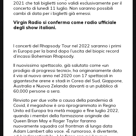
2021 che tali biglietti sono validi esclusivamente per il
concerto di lunedì 11 luglio. Non saranno possibili
cambi di data per i biglietti già emessi.
Virgin Radio si conferma come radio ufficiale
degli show italiani.
I concerti del Rhapsody Tour nel 2022 saranno i primi
in Europa per la band dopo l’uscita del biopic record
d’incassi Bohemian Rhapsody.
Il nuovissimo spettacolo, già salutato come «un
prodigio di progressi tecnici», ha originariamente dato
il via al nuovo anno nel 2020 con 17 spettacoli in
gigantesche arene e stadi in Corea del Sud, Giappone,
Australia e Nuova Zelanda davanti a un pubblico di
60,000 persone a sera.
Rinviato per due volte a causa della pandemia di
Covid, il megashow è ora riprogrammato in Regno
Unito ed Europa tra metà maggio e fine luglio 2022,
quando i membri della formazione originale dei
Queen Brian May e Roger Taylor faranno
nuovamente squadra col frontman di lunga data
Adam Lambert alla voce. «È rumoroso, è divertente,