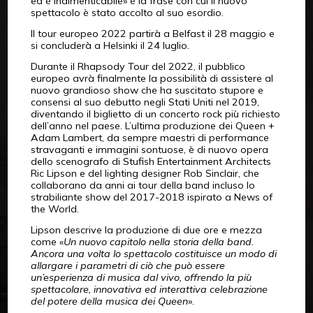
ed è indimenticabile» è la frase con cui il nuovo
spettacolo è stato accolto al suo esordio.
Il tour europeo 2022 partirà a Belfast il 28 maggio e
si concluderà a Helsinki il 24 luglio.
Durante il Rhapsody Tour del 2022, il pubblico
europeo avrà finalmente la possibilità di assistere al
nuovo grandioso show che ha suscitato stupore e
consensi al suo debutto negli Stati Uniti nel 2019,
diventando il biglietto di un concerto rock più richiesto
dell’anno nel paese. L’ultima produzione dei Queen +
Adam Lambert, da sempre maestri di performance
stravaganti e immagini sontuose, è di nuovo opera
dello scenografo di Stufish Entertainment Architects
Ric Lipson e del lighting designer Rob Sinclair, che
collaborano da anni ai tour della band incluso lo
strabiliante show del 2017-2018 ispirato a News of
the World.
Lipson descrive la produzione di due ore e mezza
come «
Un nuovo capitolo nella storia della band.
Ancora una volta lo spettacolo costituisce un modo di
allargare i parametri di ciò che può essere
un’esperienza di musica dal vivo, offrendo la più
spettacolare, innovativa ed interattiva celebrazione
del potere della musica dei Queen
».