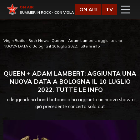
Vai al contenuto
Virgin Radio
ON AIR
ON AIR
TV
SUMMER IN ROCK - CON VIOLA
Virgin Radio
›
Rock News
›
Queen + Adam Lambert: aggiunta una
NUOVA DATA a Bologna il 10 luglio 2022. Tutte le info
QUEEN + ADAM LAMBERT: AGGIUNTA UNA
NUOVA DATA A BOLOGNA IL 10 LUGLIO
2022. TUTTE LE INFO
La leggendaria band britannica ha aggiunto un nuovo show al
già precedente concerto sold out