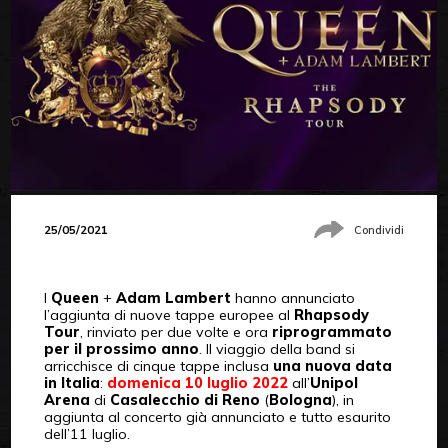
25/05/2021
Condividi
I
Queen
+
Adam Lambert
hanno annunciato
l’aggiunta di nuove tappe europee al
Rhapsody
Tour
, rinviato per due volte e ora
riprogrammato
per il prossimo anno
. Il viaggio della band si
arricchisce di cinque tappe inclusa
una nuova data
in Italia
:
domenica 10 luglio 2022
all’
Unipol
Arena
di
Casalecchio di Reno
(
Bologna
), in
aggiunta al concerto già annunciato e tutto esaurito
dell’11 luglio.