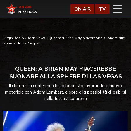
Vai al contenuto
Virgin Radio
ON AIR
ON AIR
TV
FREE ROCK
Virgin Radio
›
Rock News
›
Queen: a Brian May piacerebbe suonare alla
Sphere di Las Vegas
QUEEN: A BRIAN MAY PIACEREBBE
SUONARE ALLA SPHERE DI LAS VEGAS
Il chitarrista conferma che la band sta lavorando a nuovo
materiale con Adam Lambert, e apre alla possibilità di esibirsi
nella futuristica arena