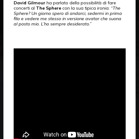
David Gilmour
ha parlato della possibilità di fare
concerti al
The Sphere
con la sua tipica ironia:
“The
Sphere? Un giorno spero di andarci, sedermi in prima
fila e vedere me stesso in versione avatar che suona
al posto mio. L’ho sempre desiderato.”