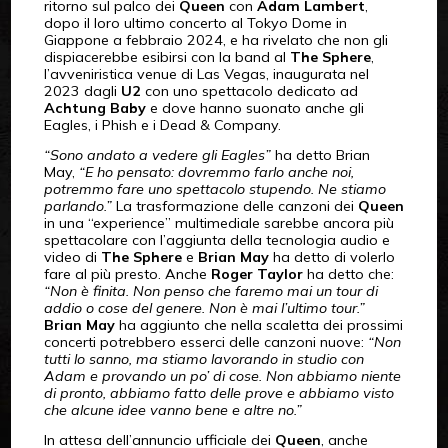
ritorno sul palco dei
Queen
con
Adam Lambert
,
dopo il loro ultimo concerto al Tokyo Dome in
Giappone a febbraio 2024, e ha rivelato che non gli
dispiacerebbe esibirsi con la band al
The Sphere
,
l’avveniristica venue di Las Vegas, inaugurata nel
2023 dagli
U2
con uno spettacolo dedicato ad
Achtung Baby
e dove hanno suonato anche gli
Eagles, i Phish e i Dead & Company.
“Sono andato a vedere gli Eagles”
ha detto Brian
May,
“E ho pensato: dovremmo farlo anche noi,
potremmo fare uno spettacolo stupendo. Ne stiamo
parlando.”
La trasformazione delle canzoni dei
Queen
in una “experience” multimediale sarebbe ancora più
spettacolare con l’aggiunta della tecnologia audio e
video di
The Sphere
e
Brian May
ha detto di volerlo
fare al più presto. Anche
Roger Taylor
ha detto che:
“Non è finita. Non penso che faremo mai un tour di
addio o cose del genere. Non è mai l’ultimo tour.”
Brian May
ha aggiunto che nella scaletta dei prossimi
concerti potrebbero esserci delle canzoni nuove:
“Non
tutti lo sanno, ma stiamo lavorando in studio con
Adam e provando un po’ di cose. Non abbiamo niente
di pronto, abbiamo fatto delle prove e abbiamo visto
che alcune idee vanno bene e altre no.”
In attesa dell’annuncio ufficiale dei
Queen
, anche