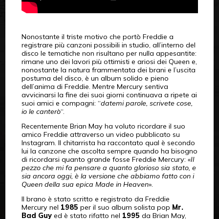
Nonostante il triste motivo che portò Freddie a
registrare più canzoni possibili in studio, all’interno del
disco le tematiche non risultano per nulla appesantite:
rimane uno dei lavori più ottimisti e ariosi dei Queen e,
nonostante la natura frammentata dei brani e l’uscita
postuma del disco, è un album solido e pieno
dell’anima di Freddie. Mentre Mercury sentiva
avvicinarsi la fine dei suoi giorni continuava a ripete ai
suoi amici e compagni: “
datemi parole, scrivete cose,
io le canterò
“.
Recentemente Brian May ha voluto ricordare il suo
amico Freddie attraverso un video pubblicato su
Instagram. Il chitarrista ha raccontato qual è secondo
lui la canzone che ascolta sempre quando ha bisogno
di ricordarsi quanto grande fosse Freddie Mercury: «
Il
pezzo che mi fa pensare a quanto glorioso sia stato, e
sia ancora oggi, è la versione che abbiamo fatto con i
Queen della sua epica Made in Heaven
».
Il brano è stato scritto e registrato da Freddie
Mercury nel
1985
per il suo album solista pop
Mr.
Bad Guy
ed è stato rifatto nel
1995
da Brian May,