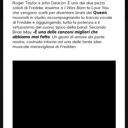
Roger Taylor e John Deacon. È uno dei due pezzi
solisti di Freddie, insieme a
I Was Born to Love You
,
che vengono scelti per diventare brani dei
Queen
,
risuonati in studio accompagnando la traccia vocale
di Freddie e aggiungendo tutta la potenza e il
virtuosismo del suono tipico della band. Secondo
Brian May «
È una delle canzoni migliori che
abbiamo mai fatto
. Un gesto di amore da parte
nostra, costruito intorno ad una delle tante idee
musicale meravigliose di Freddie
».