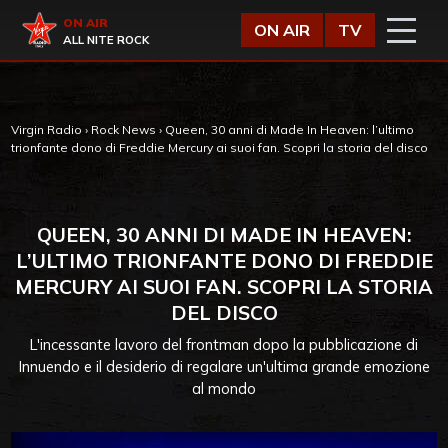
Vai al contenuto
Virgin Radio
ON AIR
ON AIR
TV
ALL NITE ROCK
Virgin Radio
›
Rock News
›
Queen, 30 anni di Made In Heaven: l’ultimo
trionfante dono di Freddie Mercury ai suoi fan. Scopri la storia del disco
QUEEN, 30 ANNI DI MADE IN HEAVEN:
L’ULTIMO TRIONFANTE DONO DI FREDDIE
MERCURY AI SUOI FAN. SCOPRI LA STORIA
DEL DISCO
L'incessante lavoro del frontman dopo la pubblicazione di
Innuendo e il desiderio di regalare un'ultima grande emozione
al mondo