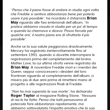
“
Penso che il piano fosse di andare in studio ogni volta
che Freddie si sentiva abbastanza bene per poterlo
usare il più possibile
“, ha ricordato il chitarrista
Brian
May
riguardo alle fasi embrionali dell’album, “
In
pratica abbiamo vissuto in studio per un po’ di tempo
e quando lui chiamava e diceva ‘Posso farcela per
qualche ora’, il nostro piano era di sfruttarlo il più
possibile
“.
Anche se la sua salute peggiorava drasticamente,
Mercury ha registrato ininterrottamente fino al
settembre 1991, quando si dovette interrompere le
registrazioni prima del completamento del brano
Mother Love
, la cui ultima strofa venne registrata da
Brian May
. A novembre Freddie morì e i membri dei
Queen, seppur conoscessero i desideri del loro
frontman riguardo al completamento dell’album, ci
misero più di due anni prima di rimettere mano al
progetto e alle registrazioni finali di Freddie.
“
Non ho mai superato la sua morte
“, ha dichiarato
Roger Taylor
al magazine Rolling Stone, “
Nessuno
di noi lo ha fatto. Penso che tutti pensavamo di
potercela fare abbastanza rapidamente, ma
abbiamo sottovalutato l’impatto emotivo che la sua